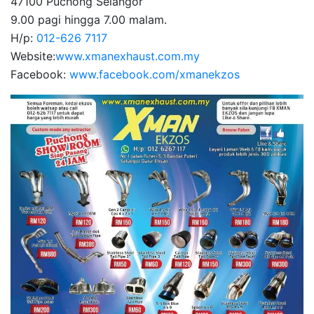
47100 Puchong Selangor
9.00 pagi hingga 7.00 malam.
H/p:
012-626 7117
Website:
www.xmanexhaust.com.my
Facebook:
www.facebook.com/xmanekzos