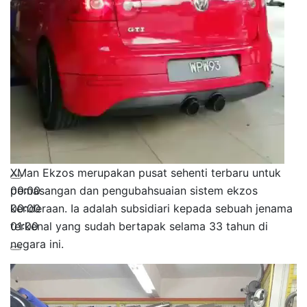
XMan Ekzos merupakan pusat sehenti terbaru untuk
00:00
pemasangan dan pengubahsuaian sistem ekzos
00:00
kenderaan. Ia adalah subsidiari kepada sebuah jenama
01:00
terkenal yang sudah bertapak selama 33 tahun di
negara ini.