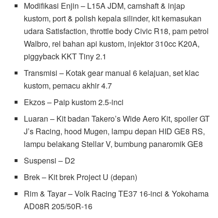
Modifikasi Enjin – L15A JDM, camshaft & injap
kustom, port & polish kepala silinder, kit kemasukan
udara Satisfaction, throttle body Civic R18, pam petrol
Walbro, rel bahan api kustom, injektor 310cc K20A,
piggyback KKT Tiny 2.1
Transmisi – Kotak gear manual 6 kelajuan, set klac
kustom, pemacu akhir 4.7
Ekzos – Paip kustom 2.5-inci
Luaran – Kit badan Takero’s Wide Aero Kit, spoiler GT
J’s Racing, hood Mugen, lampu depan HID GE8 RS,
lampu belakang Stellar V, bumbung panaromik GE8
Suspensi – D2
Brek – Kit brek Project U (depan)
Rim & Tayar – Volk Racing TE37 16-inci & Yokohama
AD08R 205/50R-16