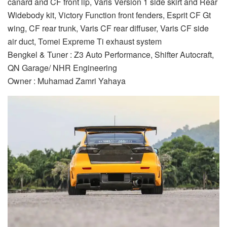
canard and CF front lip, Varis Version 1 side skirt and Rear
Widebody kit, Victory Function front fenders, Esprit CF Gt
wing, CF rear trunk, Varis CF rear diffuser, Varis CF side
air duct, Tomei Expreme Ti exhaust system
Bengkel & Tuner : Z3 Auto Performance, Shifter Autocraft,
QN Garage/ NHR Engineering
Owner : Muhamad Zamri Yahaya