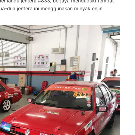
memandu jentera #833, berjaya menduduki tempat
ua-dua jentera ini menggunakan minyak enjin