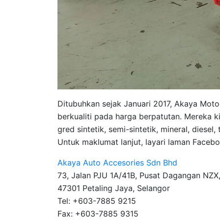
Ditubuhkan sejak Januari 2017, Akaya Moto
berkualiti pada harga berpatutan. Mereka k
gred sintetik, semi-sintetik, mineral, diesel
Untuk maklumat lanjut, layari laman Faceb
Akaya Auto Accesories Sdn Bhd
73, Jalan PJU 1A/41B, Pusat Dagangan NZX
47301 Petaling Jaya, Selangor
Tel: +603-7885 9215
Fax: +603-7885 9315